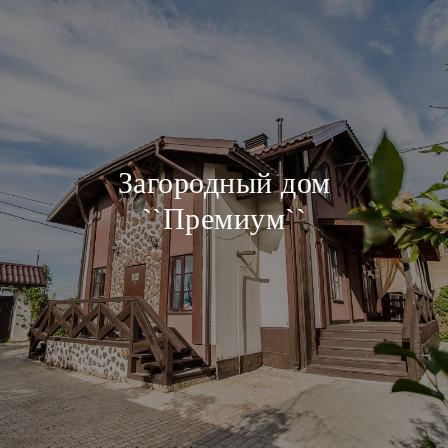
Загородный дом
``Премиум``