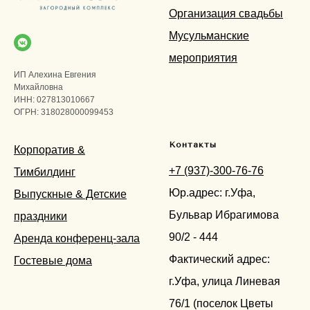
Организация свадьбы
Мусульманские
мероприятия
ИП Алехина Евгения
Михайловна
ИНН: 027813010667
ОГРН: 318028000099453
Контакты
Корпоратив &
+7 (937)-300-76-76
Тимбилдинг
Юр.адрес: г.Уфа,
Выпускные & Детские
Бульвар Ибрагимова
праздники
90/2 - 444
Аренда конференц-зала
Фактический адрес:
Гостевые дома
г.Уфа, улица Линевая
76/1 (поселок Цветы