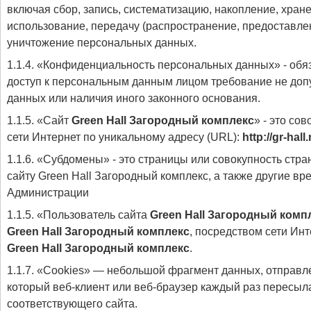
включая сбор, запись, систематизацию, накопление, хране
использование, передачу (распространение, предоставлен
уничтожение персональных данных.
1.1.4. «Конфиденциальность персональных данных» - об
доступ к персональным данным лицом требование не допу
данных или наличия иного законного основания.
1.1.5. «Сайт
Green Hall Загородный комплекс
» - это со
сети Интернет по уникальному адресу (URL):
http://gr-hall.
1.1.6. «Субдомены» - это страницы или совокупность ст
сайту Green Hall Загородный комплекс, а также другие в
Администрации
1.1.5. «Пользователь сайта
Green Hall Загородный комп
Green Hall Загородный комплекс
, посредством сети Ин
Green Hall Загородный комплекс
.
1.1.7. «Cookies» — небольшой фрагмент данных, отправ
который веб-клиент или веб-браузер каждый раз пересыл
соответствующего сайта.