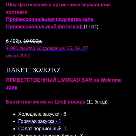
Шоу-фотосессия с артистом в зеркальном
костюме
Профессиональная подсветка зала
Профессиональный фотограф
(1 час)
6 499р.
10 000р.
+ 990 рублей удорожание: 25, 26, 27
июня 2027
ПАКЕТ "ЗОЛОТО"
ПРИВЕТСТВЕННЫЙ LIMONAD BAR на Welcome
зоне
Банкетное меню от Шеф повара
(11 блюд):
Холодные закуски - 6
Горячая закуска - 1
Салат порционный -1
Основные горячие блюда - 3